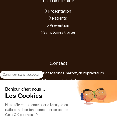
La chiropraxie
Présentation
Patients
Prévention
Symptômes traités
Contact
Thomas Vang et Marine Charret, chiropracteurs
Continuer sans accepter
11 avenue de la Victoire
01000
Bourg-en-Bresse
Bonjour c'est nous...
07 83 04 84 91
Les Cookies
Notre rôle est de contribuer à l'analyse du
Prendre rendez-vous
trafic et au bon fonctionnement de ce site.
C'est OK pour vous ?