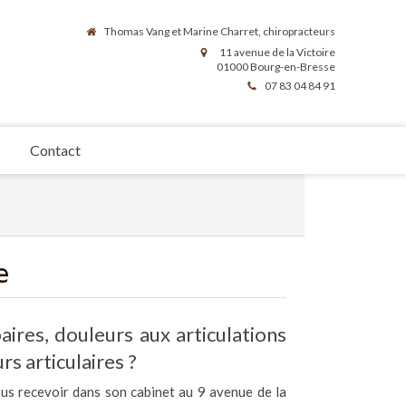
Thomas Vang et Marine Charret, chiropracteurs
11 avenue de la Victoire
01000
Bourg-en-Bresse
07 83 04 84 91
Contact
e
ires, douleurs aux articulations
rs articulaires ?
s recevoir dans son cabinet au 9 avenue de la