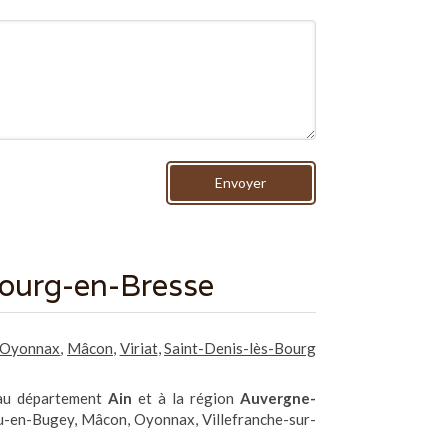
Envoyer
Bourg-en-Bresse
Oyonnax
,
Mâcon
,
Viriat
,
Saint-Denis-lès-Bourg
 au département
Ain
et à la région
Auvergne-
eu-en-Bugey, Mâcon, Oyonnax, Villefranche-sur-